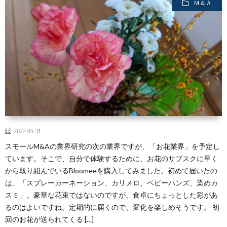
Ｍ＆Ａ
断
活
筆
補
の
動
の
助
講
実
の
実
金
演
績
実
績
申
の
績
請
実
2022.05.31
支
績
スモールM&Aの業界研究の次の業界ですが、「お花業界」を予定し
ています。そこで、自分で体験するために、お花のサブスクに早く
援
から取り組んでいるBloomeeを購入してみました。初めて届いたの
は、「スプレーカーネーション、カリメロ、ベビーハンズ、染めカ
スミ」。豪華な花束ではないのですが、食卓にちょっとした彩があ
の
るのはよいですね。定期的に届くので、変化を楽しめそうです。 初
回のお花が送られてくる […]
実