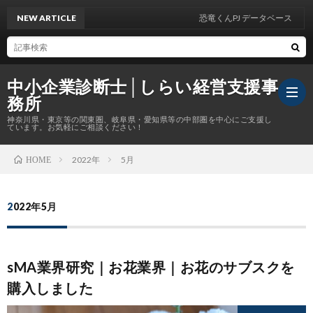
NEW ARTICLE
恐竜くんPJ データベース
中小企業診断士│しらい経営支援事
務所
神奈川県・東京等の関東圏、岐阜県・愛知県等の中部圏を中心にご支援し
ています。お気軽にご相談ください！
2022年
5月
HOME
Abou
2022年5月
企
業
協
sMA業界研究｜お花業界｜お花のサブスクを
診
会
執
購入しました