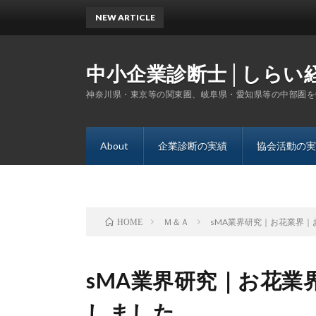
NEW ARTICLE
恐竜
中小企業診断士│しらい
神奈川県・東京等の関東圏、岐阜県・愛知県等の中部圏を
About
企業診断の実績
協会活動の実
Ｍ＆Ａ
sMA業界研究｜お花業界
HOME
sMA業界研究｜お花業
しました