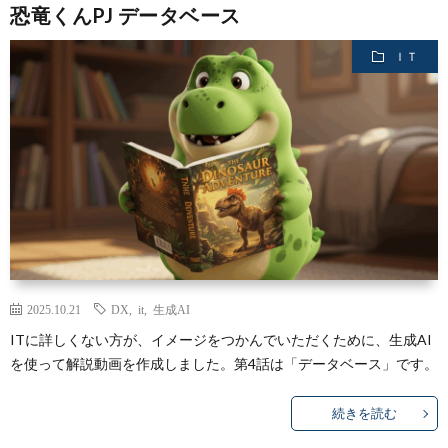
断
活
恐竜くんPJ データベース
筆
補
ＩＴ
の
動
の
助
講
実
の
実
金
演
績
実
績
申
の
績
請
実
支
績
2025.10.21
DX
,
it
,
生成AI
援
ITに詳しくない方が、イメージをつかんでいただくために、生成AI
を使って解説動画を作成しました。第4話は「データベース」です。
の
続きを読む
実