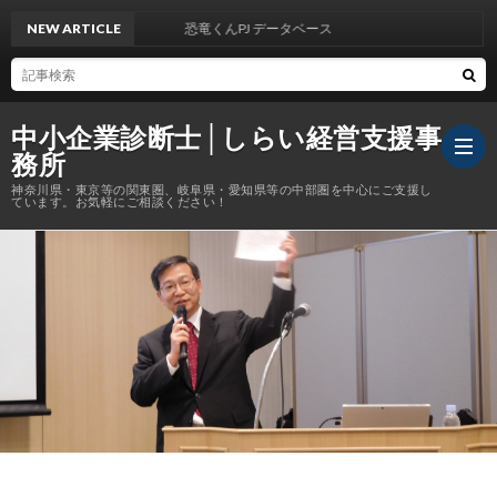
NEW ARTICLE
恐竜くんPJ データベース
中小企業診断士│しらい経営支援事
務所
神奈川県・東京等の関東圏、岐阜県・愛知県等の中部圏を中心にご支援し
ています。お気軽にご相談ください！
Abou
企
業
協
診
会
執